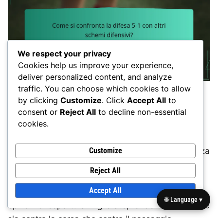
We respect your privacy
Cookies help us improve your experience,
deliver personalized content, and analyze
traffic. You can choose which cookies to allow
by clicking
Customize
. Click
Accept All
to
Come si confronta la difesa 5-1 con altri
consent or
Reject All
to decline non-essential
schemi difensivi?
cookies.
La difesa 5-1 è un allineamento unico che enfatizza
Customize
pressione e flessibilità, distinguendosi da schemi
Reject All
tradizionali come la difesa 4-3. Questo approccio
Accept All
consente responsabilità variabili dei giocatori e
🌐 Language ▾
opzioni di copertura migliorate, rendendolo efficace