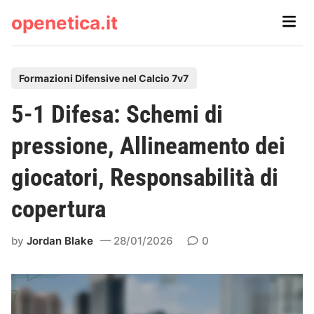
Skip
openetica.it
Main
to
Men
content
P
Formazioni Difensive nel Calcio 7v7
o
5-1 Difesa: Schemi di
s
t
pressione, Allineamento dei
e
giocatori, Responsabilità di
d
i
copertura
n
by
Jordan Blake
28/01/2026
0