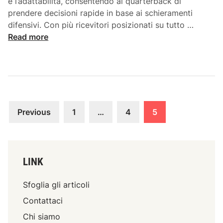
R
e l’adattabilità, consentendo ai quarterback di
o
e
prendere decisioni rapide in base ai schieramenti
c
g
F
difensivi. Con più ricevitori posizionati su tutto …
a
o
o
Read more
t
l
r
e
a
m
d
z
a
i
i
z
i
o
i
n
Posts
n
o
Previous
1
…
4
5
g
i
n
pagination
a
d
e
n
e
c
n
l
o
LINK
o
l
n
,
a
O
Sfoglia gli articoli
R
c
p
e
Contattaci
o
z
a
p
i
Chi siamo
z