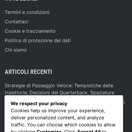
P
r
Termini e condizioni
e
Contattaci
s
Cookie e tracciamento
s
i
Politica di protezione dei dati
o
Chi siamo
n
e
D
ARTICOLI RECENTI
i
f
Strategie di Passaggio Veloce: Tempistiche delle
e
traiettorie, Decisioni del Quarterback, Spaziatura
n
s
Strategie di allungamento verticale: percorsi profondi,
We respect your privacy
i
copertura difensiva, spaziatura
Cookies help us improve your experience,
v
deliver personalized content, and analyze
Zona Blitz Defense: Tattiche di pressione, Ruoli dei
a
traffic. You can choose which cookies to allow
giocatori, Schemi di copertura
by clicking
Customize
. Click
Accept All
to