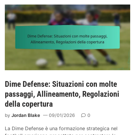
l
a
e
e
I
n
d
b
t
i
r
o
p
i
d
a
d
e
r
a
i
t
:
g
i
F
i
t
l
o
a
e
c
,
s
Dime Defense: Situazioni con molte
a
A
s
t
passaggi, Allineamento, Regolazioni
l
i
o
l
della copertura
b
r
i
i
i
by
Jordan Blake
09/01/2026
0
n
l
e
i
La Dime Defense è una formazione strategica nel
a
t