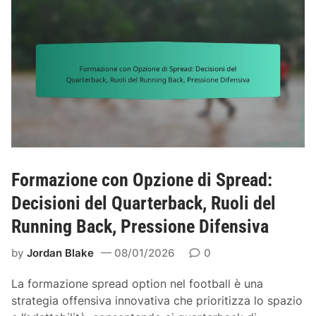
i
i
a
a
e
g
m
d
g
e
i
i
n
C
,
t
o
A
o
n
l
t
l
r
i
o
n
m
Formazione con Opzione di Spread:
e
i
a
Decisioni del Quarterback, Ruoli del
s
m
Running Back, Pressione Difensiva
u
e
r
n
by
Jordan Blake
08/01/2026
0
a
t
:
o
La formazione spread option nel football è una
G
,
strategia offensiva innovativa che prioritizza lo spazio
i