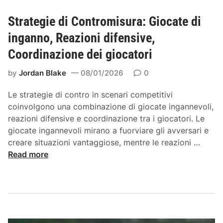
u
r
,
a
Strategie di Contromisura: Giocate di
t
S
z
u
t
inganno, Reazioni difensive,
i
r
r
Coordinazione dei giocatori
o
a
a
n
t
by
Jordan Blake
08/01/2026
0
i
e
c
g
Le strategie di contro in scenari competitivi
o
i
coinvolgono una combinazione di giocate ingannevoli,
n
e
reazioni difensive e coordinazione tra i giocatori. Le
m
d
giocate ingannevoli mirano a fuorviare gli avversari e
o
i
S
creare situazioni vantaggiose, mentre le reazioni …
l
a
t
Read more
t
c
r
e
c
a
p
o
t
a
p
e
s
p
g
s