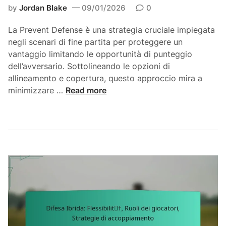
by
Jordan Blake
09/01/2026
0
b
l
La Prevent Defense è una strategia cruciale impiegata
o
negli scenari di fine partita per proteggere un
c
vantaggio limitando le opportunità di punteggio
c
dell’avversario. Sottolineando le opzioni di
o
allineamento e copertura, questo approccio mira a
,
D
minimizzare …
Read more
G
i
i
f
o
e
c
s
a
a
t
P
e
r
d
e
i
v
d
e
e
n