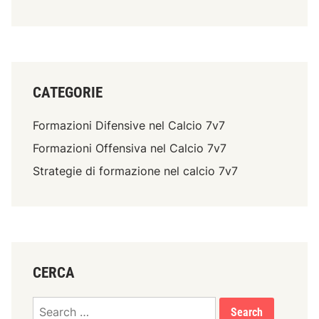
e
o
i
r
n
o
t
e
n
u
d
i
r
i
d
CATEGORIE
a
S
i
p
f
Formazioni Difensive nel Calcio 7v7
r
e
e
Formazioni Offensiva nel Calcio 7v7
n
a
s
Strategie di formazione nel calcio 7v7
d
i
:
v
D
e
e
,
c
C
i
o
CERCA
s
o
i
Search
r
o