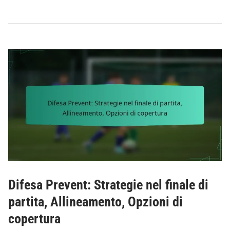
r
m
a
z
i
o
n
e
a
V
:
S
c
h
e
Difesa Prevent: Strategie nel finale di
m
partita, Allineamento, Opzioni di
i
copertura
d
i