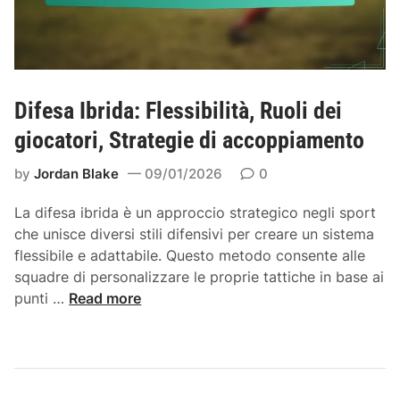
v
t
i
:
a
S
z
t
i
r
Difesa Ibrida: Flessibilità, Ruoli dei
o
a
n
giocatori, Strategie di accoppiamento
t
e
e
by
Jordan Blake
09/01/2026
0
,
g
P
i
La difesa ibrida è un approccio strategico negli sport
o
e
che unisce diversi stili difensivi per creare un sistema
s
n
flessibile e adattabile. Questo metodo consente alle
i
e
squadre di personalizzare le proprie tattiche in base ai
z
l
D
punti …
Read more
i
f
i
o
i
f
n
n
e
a
a
s
m