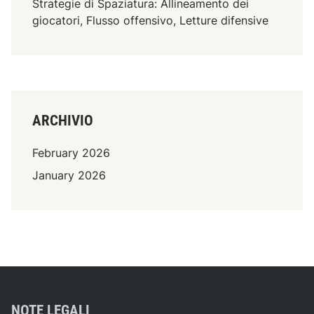
u
Strategie di Spaziatura: Allineamento dei
r
o
giocatori, Flusso offensivo, Letture difensive
i
l
i
d
e
l
R
ARCHIVIO
u
n
February 2026
n
January 2026
i
n
g
B
a
c
k
,
NOTE LEGALI