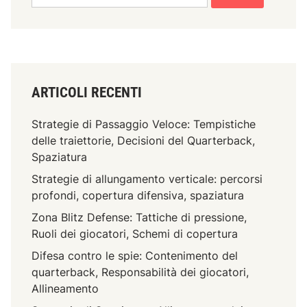
for:
d
n
i
i
n
d
a
e
z
l
i
ARTICOLI RECENTI
Q
o
u
n
Strategie di Passaggio Veloce: Tempistiche
a
e
delle traiettorie, Decisioni del Quarterback,
r
d
Spaziatura
t
e
e
Strategie di allungamento verticale: percorsi
i
r
profondi, copertura difensiva, spaziatura
g
b
Zona Blitz Defense: Tattiche di pressione,
i
a
Ruoli dei giocatori, Schemi di copertura
o
c
c
Difesa contro le spie: Contenimento del
k
a
quarterback, Responsabilità dei giocatori,
,
t
Allineamento
R
o