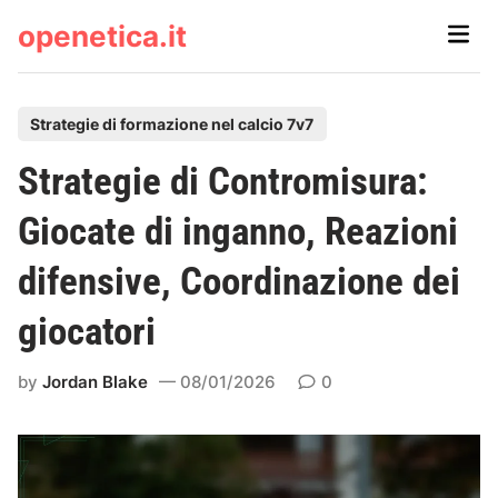
Skip
openetica.it
Main
to
Men
content
P
Strategie di formazione nel calcio 7v7
o
Strategie di Contromisura:
s
t
Giocate di inganno, Reazioni
e
difensive, Coordinazione dei
d
i
giocatori
n
by
Jordan Blake
08/01/2026
0