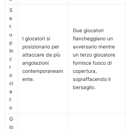
S
e
t
Due giocatori
u
I giocatori si
fiancheggiano un
p
posizionano per
avversario mentre
In
attaccare da più
un terzo giocatore
c
angolazioni
fornisce fuoco di
r
contemporaneam
copertura,
o
ente.
sopraffacendo il
ci
bersaglio.
a
t
o
G
io