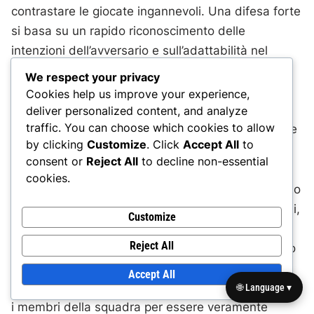
contrastare le giocate ingannevoli. Una difesa forte
si basa su un rapido riconoscimento delle
intenzioni dell’avversario e sull’adattabilità nel
posizionamento. Le squadre che possono
We respect your privacy
anticipare e rispondere a mosse ingannevoli si
Cookies help us improve your experience,
trovano spesso in una posizione strategica
deliver personalized content, and analyze
traffic. You can choose which cookies to allow
vantaggiosa, minimizzando l’efficacia delle tattiche
by clicking
Customize
. Click
Accept All
to
della squadra offensiva.
consent or
Reject All
to decline non-essential
cookies.
Confrontando i due, le giocate ingannevoli possono
portare a grandi ricompense ma comportano rischi,
Customize
come lasciare i giocatori fuori posizione se la
Reject All
giocata fallisce. Le reazioni difensive, pur essendo
generalmente più sicure, richiedono una
Accept All
comunicazione e una consapevolezza eccellenti tra
🌐 Language ▾
i membri della squadra per essere veramente