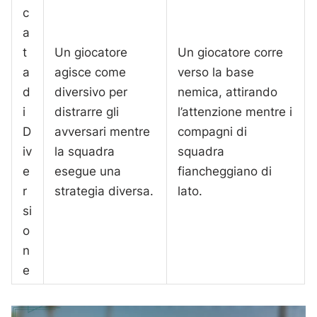
c
a
t
Un giocatore
Un giocatore corre
a
agisce come
verso la base
d
diversivo per
nemica, attirando
i
distrarre gli
l’attenzione mentre i
D
avversari mentre
compagni di
iv
la squadra
squadra
e
esegue una
fiancheggiano di
r
strategia diversa.
lato.
si
o
n
e