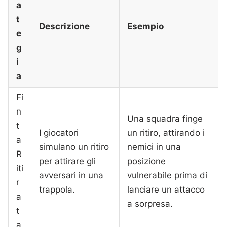
a
t
Descrizione
Esempio
e
g
i
a
Fi
n
Una squadra finge
t
I giocatori
un ritiro, attirando i
a
simulano un ritiro
nemici in una
R
per attirare gli
posizione
iti
avversari in una
vulnerabile prima di
r
trappola.
lanciare un attacco
a
a sorpresa.
t
a