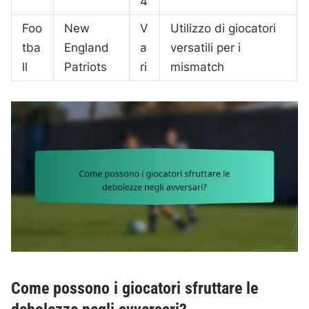
4
Foo
New
V
Utilizzo di giocatori
tba
England
a
versatili per i
ll
Patriots
ri
mismatch
Come possono i giocatori sfruttare le