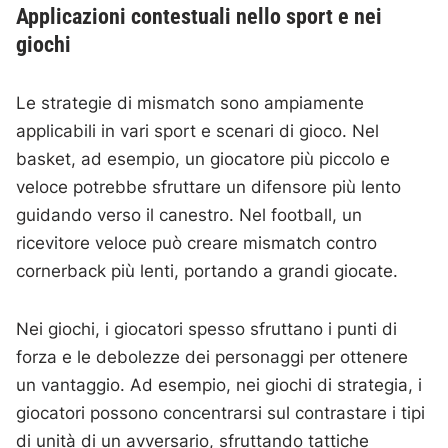
Applicazioni contestuali nello sport e nei
giochi
Le strategie di mismatch sono ampiamente
applicabili in vari sport e scenari di gioco. Nel
basket, ad esempio, un giocatore più piccolo e
veloce potrebbe sfruttare un difensore più lento
guidando verso il canestro. Nel football, un
ricevitore veloce può creare mismatch contro
cornerback più lenti, portando a grandi giocate.
Nei giochi, i giocatori spesso sfruttano i punti di
forza e le debolezze dei personaggi per ottenere
un vantaggio. Ad esempio, nei giochi di strategia, i
giocatori possono concentrarsi sul contrastare i tipi
di unità di un avversario, sfruttando tattiche