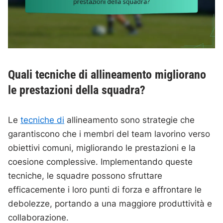
Quali tecniche di allineamento migliorano
le prestazioni della squadra?
Le
tecniche di
allineamento sono strategie che
garantiscono che i membri del team lavorino verso
obiettivi comuni, migliorando le prestazioni e la
coesione complessive. Implementando queste
tecniche, le squadre possono sfruttare
efficacemente i loro punti di forza e affrontare le
debolezze, portando a una maggiore produttività e
collaborazione.