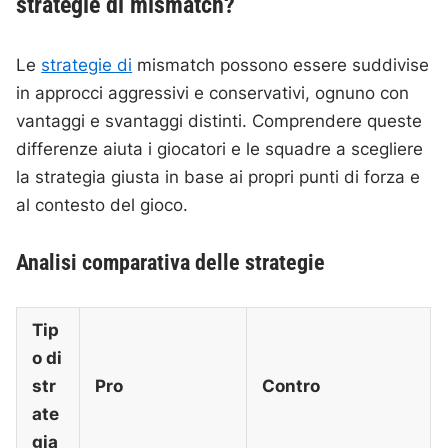
strategie di mismatch?
Le
strategie di
mismatch possono essere suddivise
in approcci aggressivi e conservativi, ognuno con
vantaggi e svantaggi distinti. Comprendere queste
differenze aiuta i giocatori e le squadre a scegliere
la strategia giusta in base ai propri punti di forza e
al contesto del gioco.
Analisi comparativa delle strategie
Tip
o di
str
Pro
Contro
ate
gia