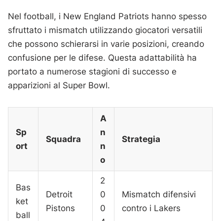
Nel football, i New England Patriots hanno spesso
sfruttato i mismatch utilizzando giocatori versatili
che possono schierarsi in varie posizioni, creando
confusione per le difese. Questa adattabilità ha
portato a numerose stagioni di successo e
apparizioni al Super Bowl.
A
Sp
n
Squadra
Strategia
ort
n
o
2
Bas
Detroit
0
Mismatch difensivi
ket
Pistons
0
contro i Lakers
ball