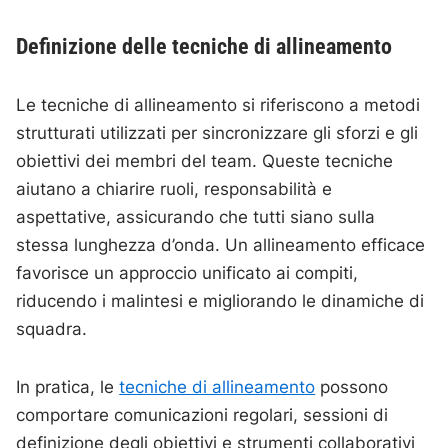
Definizione delle tecniche di allineamento
Le tecniche di allineamento si riferiscono a metodi
strutturati utilizzati per sincronizzare gli sforzi e gli
obiettivi dei membri del team. Queste tecniche
aiutano a chiarire ruoli, responsabilità e
aspettative, assicurando che tutti siano sulla
stessa lunghezza d’onda. Un allineamento efficace
favorisce un approccio unificato ai compiti,
riducendo i malintesi e migliorando le dinamiche di
squadra.
In pratica, le
tecniche di allineamento
possono
comportare comunicazioni regolari, sessioni di
definizione degli obiettivi e strumenti collaborativi