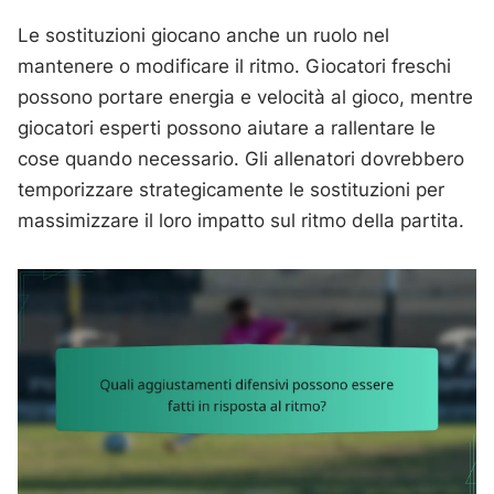
Le sostituzioni giocano anche un ruolo nel
mantenere o modificare il ritmo. Giocatori freschi
possono portare energia e velocità al gioco, mentre
giocatori esperti possono aiutare a rallentare le
cose quando necessario. Gli allenatori dovrebbero
temporizzare strategicamente le sostituzioni per
massimizzare il loro impatto sul ritmo della partita.