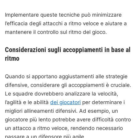
Implementare queste tecniche può minimizzare
l’efficacia degli attacchi a ritmo veloce e aiutare a
mantenere il controllo sul ritmo del gioco.
Considerazioni sugli accoppiamenti in base al
ritmo
Quando si apportano aggiustamenti alle strategie
difensive, considerare gli accoppiamenti è cruciale.
Le squadre dovrebbero analizzare la velocità,
l’agilità e le abilità
dei giocatori
per determinare i
migliori allineamenti difensivi. Ad esempio, un
giocatore più lento potrebbe avere difficoltà contro
un attacco a ritmo veloce, rendendo necessario
passare a un difensore più agile.