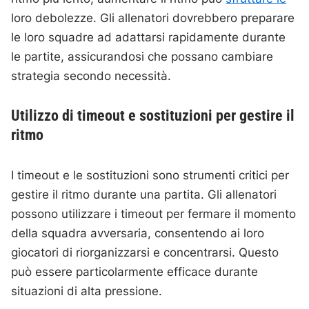
loro debolezze. Gli allenatori dovrebbero preparare
le loro squadre ad adattarsi rapidamente durante
le partite, assicurandosi che possano cambiare
strategia secondo necessità.
Utilizzo di timeout e sostituzioni per gestire il
ritmo
I timeout e le sostituzioni sono strumenti critici per
gestire il ritmo durante una partita. Gli allenatori
possono utilizzare i timeout per fermare il momento
della squadra avversaria, consentendo ai loro
giocatori di riorganizzarsi e concentrarsi. Questo
può essere particolarmente efficace durante
situazioni di alta pressione.