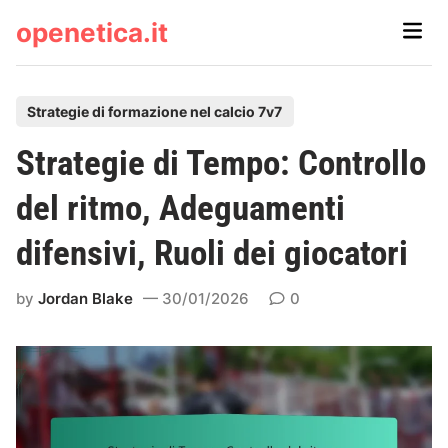
Skip
openetica.it
Main
to
Men
content
P
Strategie di formazione nel calcio 7v7
o
Strategie di Tempo: Controllo
s
t
del ritmo, Adeguamenti
e
difensivi, Ruoli dei giocatori
d
i
by
Jordan Blake
30/01/2026
0
n