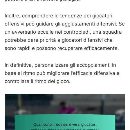
Inoltre, comprendere le tendenze dei giocatori
offensivi può guidare gli aggiustamenti difensivi. Se
un avversario eccelle nei contropiedi, una squadra
potrebbe dare priorità a giocatori difensivi che
sono rapidi e possono recuperare efficacemente.
In definitiva, personalizzare gli accoppiamenti in
base al ritmo può migliorare l’efficacia difensiva e
controllare il ritmo del gioco.