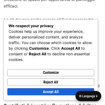
efficaci.
Le ali devono anche essere abili nel passare tra
We respect your privacy
questi ruoli in base al flusso del gioco. La loro
Cookies help us improve your experience,
capacità di adattarsi può influenzare
deliver personalized content, and analyze
significativamente il ritmo complessivo e l’efficacia
traffic. You can choose which cookies to allow
della strategia della squadra.
by clicking
Customize
. Click
Accept All
to
consent or
Reject All
to decline non-essential
cookies.
Correre lungo il campo per capitalizzare le
opportunità di contropiede.
Customize
Impostare blocchi e creare spazi negli schemi
offensivi più lenti.
Reject All
Regolare il posizionamento difensivo in base al
Accept All
ritmo del gioco.
🌐 Language ▾