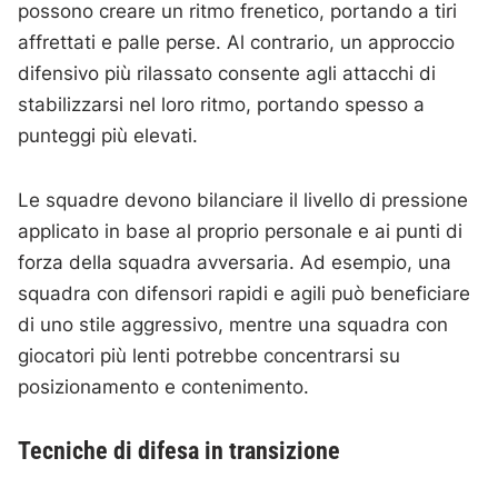
possono creare un ritmo frenetico, portando a tiri
affrettati e palle perse. Al contrario, un approccio
difensivo più rilassato consente agli attacchi di
stabilizzarsi nel loro ritmo, portando spesso a
punteggi più elevati.
Le squadre devono bilanciare il livello di pressione
applicato in base al proprio personale e ai punti di
forza della squadra avversaria. Ad esempio, una
squadra con difensori rapidi e agili può beneficiare
di uno stile aggressivo, mentre una squadra con
giocatori più lenti potrebbe concentrarsi su
posizionamento e contenimento.
Tecniche di difesa in transizione