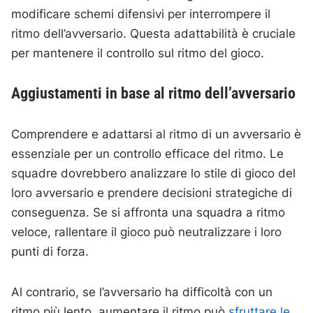
modificare schemi difensivi per interrompere il
ritmo dell’avversario. Questa adattabilità è cruciale
per mantenere il controllo sul ritmo del gioco.
Aggiustamenti in base al ritmo dell’avversario
Comprendere e adattarsi al ritmo di un avversario è
essenziale per un controllo efficace del ritmo. Le
squadre dovrebbero analizzare lo stile di gioco del
loro avversario e prendere decisioni strategiche di
conseguenza. Se si affronta una squadra a ritmo
veloce, rallentare il gioco può neutralizzare i loro
punti di forza.
Al contrario, se l’avversario ha difficoltà con un
ritmo più lento, aumentare il ritmo può
sfruttare le