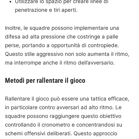
Utilizzare lo spazio per creare linee di
penetrazione e tiri aperti.
Inoltre, le squadre possono implementare una
difesa ad alta pressione che costringe a palle
perse, portando a opportunità di contropiede.
Questo stile aggressivo non solo aumenta il ritmo,
ma interrompe anche il ritmo dell’avversario.
Metodi per rallentare il gioco
Rallentare il gioco può essere una tattica efficace,
in particolare contro avversari ad alto ritmo. Le
squadre possono raggiungere questo obiettivo
controllando il cronometro e concentrandosi su
schemi offensivi deliberati. Questo approccio