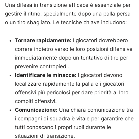
Una difesa in transizione efficace è essenziale per
gestire il ritmo, specialmente dopo una palla persa
o un tiro sbagliato. Le tecniche chiave includono:
Tornare rapidamente:
I giocatori dovrebbero
correre indietro verso le loro posizioni difensive
immediatamente dopo un tentativo di tiro per
prevenire contropiedi.
Identificare le minacce:
I giocatori devono
localizzare rapidamente la palla e i giocatori
offensivi più pericolosi per dare priorità ai loro
compiti difensivi.
Comunicazione:
Una chiara comunicazione tra
i compagni di squadra è vitale per garantire che
tutti conoscano i propri ruoli durante le
situazioni di transizione.