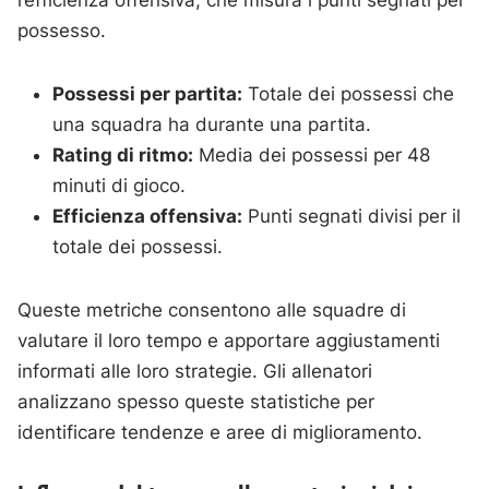
l’efficienza offensiva, che misura i punti segnati per
possesso.
Possessi per partita:
Totale dei possessi che
una squadra ha durante una partita.
Rating di ritmo:
Media dei possessi per 48
minuti di gioco.
Efficienza offensiva:
Punti segnati divisi per il
totale dei possessi.
Queste metriche consentono alle squadre di
valutare il loro tempo e apportare aggiustamenti
informati alle loro strategie. Gli allenatori
analizzano spesso queste statistiche per
identificare tendenze e aree di miglioramento.