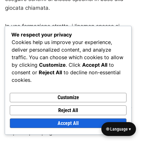
giocata chiamata.
In una formazione stretta, i linemen spesso si
We respect your privacy
impegnano in tecniche di double-teaming per
Cookies help us improve your experience,
sopraffare i linemen difensivi, specialmente in
deliver personalized content, and analyze
scenari di guadagno breve. Devono essere
traffic. You can choose which cookies to allow
consapevoli dei loro compiti e comunicare
by clicking
Customize
. Click
Accept All
to
efficacemente per adattarsi ai cambiamenti
consent or
Reject All
to decline non-essential
difensivi.
cookies.
Una corretta tecnica di piedi e leva è essenziale
Customize
per i linemen per controllare la linea di scrimmage.
Reject All
Dovrebbero concentrarsi sul mantenere un basso
Accept All
centro di gravità e utilizzare il proprio peso
🌐 Language ▾
corporeo per spingere indietro i difensori.