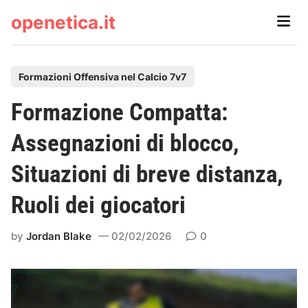
Skip
openetica.it
Main
to
Men
content
P
Formazioni Offensiva nel Calcio 7v7
o
Formazione Compatta:
s
t
Assegnazioni di blocco,
e
Situazioni di breve distanza,
d
i
Ruoli dei giocatori
n
by
Jordan Blake
02/02/2026
0