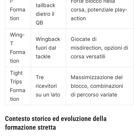
I-
Forte blocco nella
tailback
Forma
corsa, potenziale play-
dietro il
tion
action
QB
Wing-
Wingback
Giocate di
T
fuori dal
misdirection, opzioni di
Forma
tackle
corsa versatili
tion
Tight
Tre
Massimizzazione del
Trips
ricevitori
blocco, combinazioni
Forma
su un lato
di percorso variate
tion
Contesto storico ed evoluzione della
formazione stretta