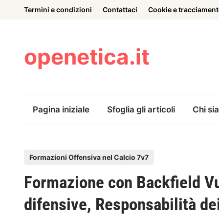
Skip
Termini e condizioni
Contattaci
Cookie e tracciamen
to
content
openetica.it
Pagina iniziale
Sfoglia gli articoli
Chi si
P
Formazioni Offensiva nel Calcio 7v7
o
Formazione con Backfield Vu
s
t
difensive, Responsabilità dei
e