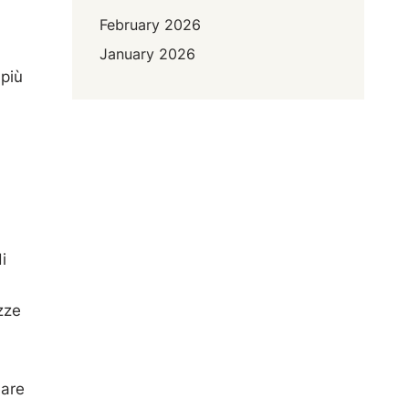
February 2026
January 2026
 più
i
zze
eare