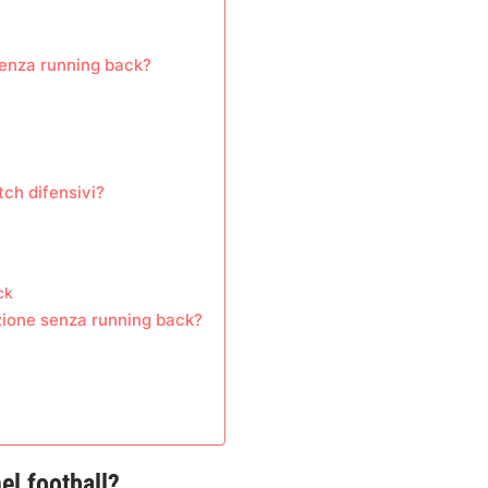
senza running back?
ch difensivi?
ck
azione senza running back?
el football?